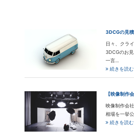
3DCGの見
日々、クラ
3DCGのお
一言...
続きを読む
【映像制作会
映像制作会
相場を一挙
続きを読む