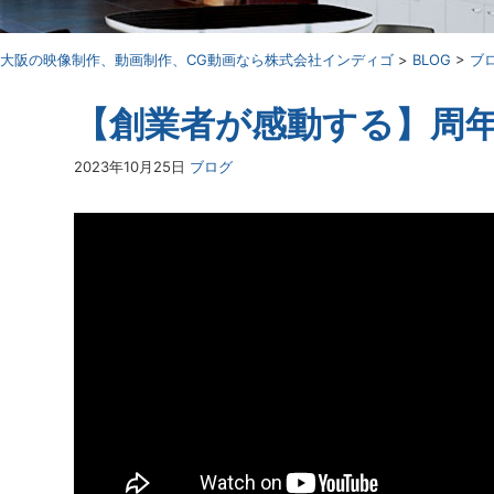
⼤阪の映像制作、動画制作、CG動画なら株式会社インディゴ
>
BLOG
>
ブ
【創業者が感動する】周
2023年10月25日
ブログ