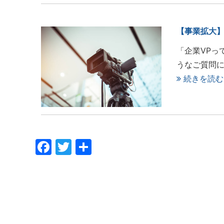
【事業拡大】
「企業VPっ
うなご質問にお
続きを読む
Facebook
Twitter
共
有