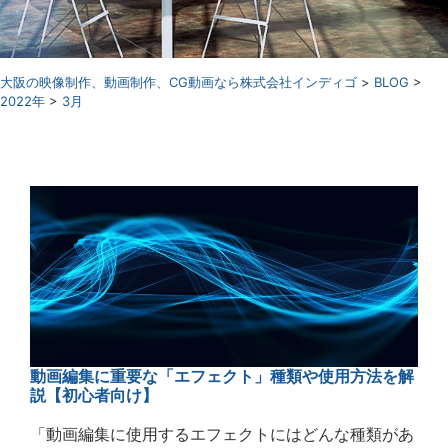
⼤阪の映像制作、動画制作、CG動画なら株式会社インディゴ
>
BLOG
>
2022年
>
3月
動画編集に重要な「エフェクト」種類や使用方法を解
説【初心者向け】
「動画編集に使用するエフェクトにはどんな種類があ