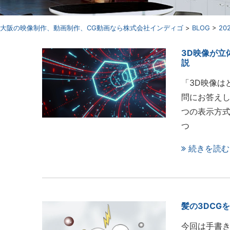
⼤阪の映像制作、動画制作、CG動画なら株式会社インディゴ
>
BLOG
>
20
3D映像が立
説
「3D映像は
問にお答えし
つの表示方式
つ
続きを読む
髪の3DCG
今回は手書き