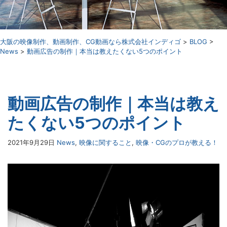
⼤阪の映像制作、動画制作、CG動画なら株式会社インディゴ
>
BLOG
>
News
>
動画広告の制作｜本当は教えたくない5つのポイント
動画広告の制作｜本当は教え
たくない5つのポイント
2021年9月29日
News
,
映像に関すること
,
映像・CGのプロが教える！