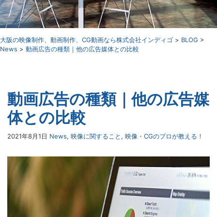
⼤阪の映像制作、動画制作、CG動画なら株式会社インディゴ
>
BLOG
>
News
>
動画広告の種類｜他の広告媒体との比較
動画広告の種類｜他の広告媒
体との比較
2021年8月1日
News
,
映像に関すること
,
映像・CGのプロが教える！