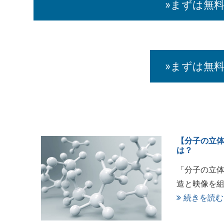
»まずは無
»まずは無
【分子の立体
は？
「分子の立体
造と映像を組
続きを読む