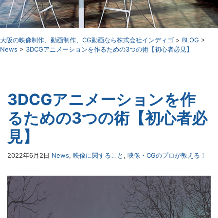
⼤阪の映像制作、動画制作、CG動画なら株式会社インディゴ
>
BLOG
>
News
>
3DCGアニメーションを作るための3つの術【初心者必見】
3DCGアニメーションを作
るための3つの術【初心者必
見】
2022年6月2日
News
,
映像に関すること
,
映像・CGのプロが教える！