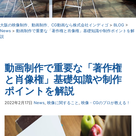
⼤阪の映像制作、動画制作、CG動画なら株式会社インディゴ
>
BLOG
>
News
>
動画制作で重要な「著作権と肖像権」基礎知識や制作ポイントを解
説
動画制作で重要な「著作権
と肖像権」基礎知識や制作
ポイントを解説
2022年2月17日
News
,
映像に関すること
,
映像・CGのプロが教える！